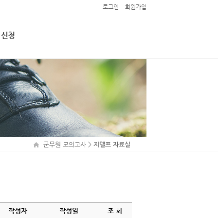
로그인
회원가입
 신청
접 신청
 (마감)
군무원 모의고사
>
지텔프 자료실
작성자
작성일
조 회