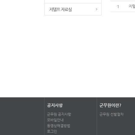
지텔
1
지텔프 자료실
공지사항
군무원이란?
군무원 공지사항
군무원 선발절차
모바일안내
동영상해결방법
로그인