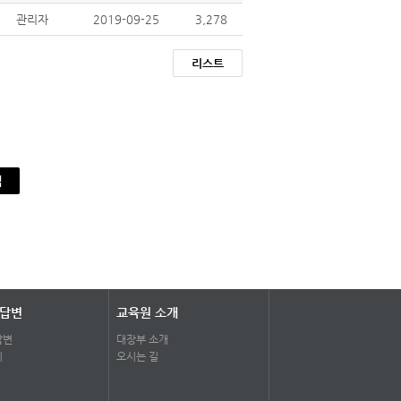
관리자
2019-09-25
3,278
리스트
색
 답변
교육원 소개
답변
대장부 소개
기
오시는 길