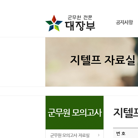
공지사항
군무원 공지사항
동영상 해결방법
지텔프 자료실
개인정보 취급방침
이용약관
지텔
군무원 모의고사
번 호
군무원 모의고사 자료실