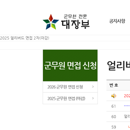
공지사항
2025 얼리버드 면접 2차(마감)
군무원 공지사항
동영상 해결방법
개인정보 취급방침
얼리
군무원 면접 신청
이용약관
번 호
2026 군무원 면접 신청
20
2025 군무원 면접 (마감)
---
61
얼
60
59