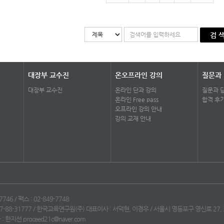
검 
대장부 교수진
온오프라인 강의
질문과
대장부 교수진
온라인 단과 강의
질문과 
온라인 Free pass
합격 후
오프라인 강의 안내
강의 교재 안내
746 / 팩스 : 02-849-7748
7-88-31777 / 한국교육연구원(주) 대표이사 : 서덕현, 이경우 / 서울시 영등포구 영신로 27,
한지선 proceed21c@naver.com