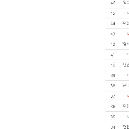
얼
46
45
면접
44
43
얼
42
41
면
40
39
군무
38
37
면
36
35
면
34