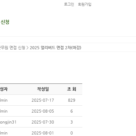
로그인
회원가입
 신청
접 신청
군무원 면접 신청
>
2025 얼리버드 면접 2차(마감)
 (마감)
성자
작성일
조 회
dmin
2025-07-17
829
dmin
2025-08-05
6
ongjin31
2025-07-30
3
dmin
2025-08-01
0