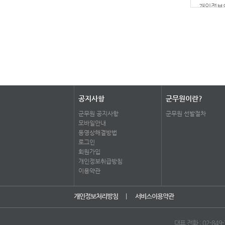
신이 정한
개인정보의
6. “전
적이 있습
7. “운
8. “회
3) 회원
보를 의미
- 회원님
② 전항 
육원의 이
의 기본정
제3조 [
회사는 회
- 더 나
공지사항
군무원이란?
등록번호,
해 추가적
군무원 공지사항
군무원 선발절차
모바일안내
제4조 [
- 상기의
동영상해결방법
지 않습니
로그인
회사는 이
회원가입
하고 있습
개인정보취급방침
1) 서비
이용약관
탁사실을 
제5조 [
개인정보처리방침
|
서비스이용약관
① 회사는
2) 통계
② 회사가
확인할 수
대표 전화 : 02-849-7