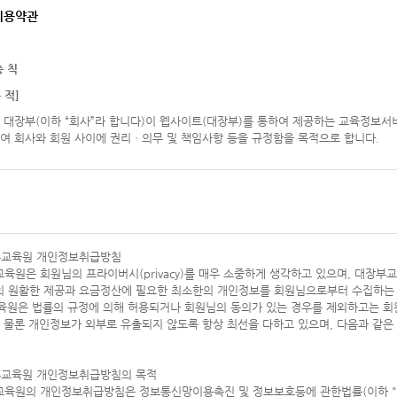
이용약관
총 칙
 적]
 대장부(이하 “회사”라 합니다)이 웹사이트(대장부)를 통하여 제공하는 교육정보서비
여 회사와 회원 사이에 권리ㆍ의무 및 책임사항 등을 규정함을 목적으로 합니다.
 의]
관에서 사용하는 용어의 정의는 다음과 같습니다.
용자”라 함은 “회사”의 웹사이트에 접속하여 본 약관에 따라 “회사”가 제공하는 “콘텐츠
장부교육원 개인정보취급방침
을 말합니다.
교육원은 회원님의 프라이버시(privacy)를 매우 소중하게 생각하고 있으며, 대장
원”이라 함은 회사의 웹사이트에 접속하여 본 약관에 동의 함으로써 회사와 이용계약을 
의 원활한 제공과 요금정산에 필요한 최소한의 개인정보를 회원님으로부터 수집하는 
가 제공하는 정보와 서비스를 지속적으로 이용할 수 있는 자를 말합니다.
원은 법률의 규정에 의해 허용되거나 회원님의 동의가 있는 경우를 제외하고는 회
텐츠”라 함은 회사 웹사이트에서 제공하는 온라인 강좌 및 기타 관련정보를 의미함으
 물론 개인정보가 외부로 유출되지 않도록 항상 최선을 다하고 있으며, 다음과 같
 법률 제2조 제1항 제1호의 규정에 의한 정보통신망에서 사용되는 부호ㆍ문자ㆍ
료 또는 정보를 말합니다.
이디(ID)”라 함은 회원의 식별 및 서비스 이용을 위하여 회원이 정하고 회사가 승인하
장부교육원 개인정보취급방침의 목적
밀번호(PASSWORD)”라 함은 서비스 이용 시, 아이디와 일치되는 회원임을 확인하고,
교육원의 개인정보취급방침은 정보통신망이용촉진 및 정보보호등에 관한법률(이하 "