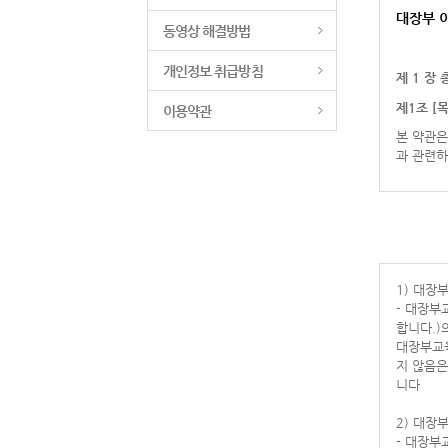
대장부 
동영상 해결방법
개인정보 취급방침
제 1 장 
제1조 [목
이용약관
본 약관은
과 관련하
제2조 [정
① 본 약
1. “이
1) 대
“비회원”
- 대장부
2. “회
합니다.)
로서 회사
대장부교육
3. “콘
지 않음은
등에 관한
니다
표현된 자
4. “아
2) 대
5. “비
- 대장부