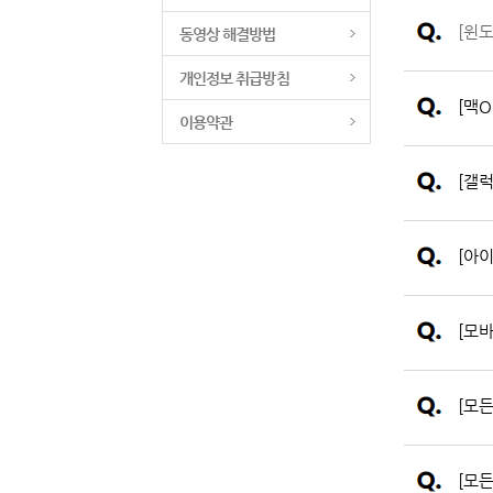
[윈
동영상 해결방법
개인정보 취급방침
[맥
이용약관
[갤
[아
[모
[모
[모