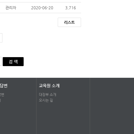
관리자
2020-06-20
3,716
리스트
검 색
 답변
교육원 소개
답변
대장부 소개
기
오시는 길