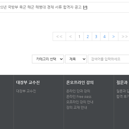
20년 국방부 육군 해군 해병대 경채 서류 합격자 공고
««
«
1
2
3
4
»
»»
대장부 교수진
온오프라인 강의
질문과
대장부 교수진
온라인 단과 강의
질문과 
온라인 Free pass
합격 후
오프라인 강의 안내
강의 교재 안내