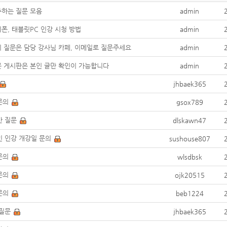
하는 질문 모음
admin
폰, 태블릿PC 인강 시청 방법
admin
 질문은 담당 강사님 카페, 이메일로 질문주세요
admin
 게시판은 본인 글만 확인이 가능합니다
admin
jhbaek365
문의
gsox789
반 질문
dlskawn47
 인강 개강일 문의
sushouse807
문의
wlsdbsk
문의
ojk20515
문의
beb1224
 질문
jhbaek365