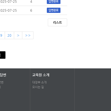
2025-07-25
4
답변완료
2025-07-25
6
답변완료
리스트
19
20
»
»»
색
 답변
교육원 소개
답변
대장부 소개
기
오시는 길