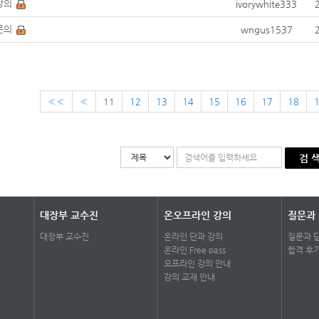
강의
ivorywhite333
문의
wngus1537
««
«
11
12
13
14
15
16
17
18
검 
대장부 교수진
온오프라인 강의
질문과
대장부 교수진
온라인 단과 강의
질문과 
온라인 Free pass
합격 후
오프라인 강의 안내
강의 교재 안내