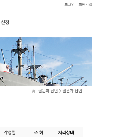
로그인
회원가입
 신청
접 신청
 1차 (마
질문과 답변
>
질문과 답변
작성일
조 회
처리상태