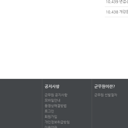
면접
10,439
개강
10,438
공지사항
군무원이란?
군무원 공지사항
군무원 선발절차
모바일안내
동영상해결방법
로그인
회원가입
개인정보취급방침
이용약관