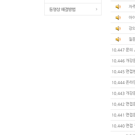
자주
동영상 해결방법
아이
강의
질문
문의
10,447
개강
10,446
면접
10,445
온라인
10,444
개강
10,443
면접
10,442
면접
10,441
면접
10,440